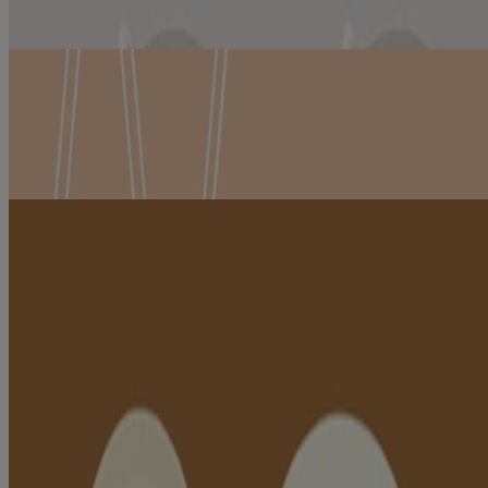
EN VOIR PLUS
SOIN DE L’ECZÉMA
La marque de soins de l'eczéma n° 1 pour votre bébé, cliniquement
éprouvée pour aider à soulager la sécheresse, la démangeaison et
l’irritation cutanées dues à l’eczéma.
EN VOIR PLUS
PROTECTION SOLAIRE
Lotion solaire aussi douce que l’eau pour la peau de votre bébé.
EN VOIR PLUS
®
LE MEILLEUR D’AVEENO
POUR
BÉBÉS
Comme on dit, « maman a raison ». Découvrez les produits
®
AVEENO
pour bébés que vous appréciez en toute confiance.
®
Nettoyant bet shampoing AVEENO
pour bébés