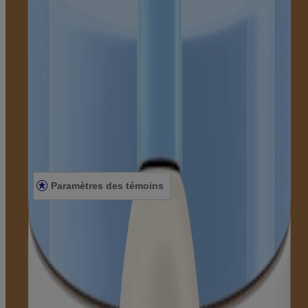
Apprendre
À propos d'Aveeno®
Notre engagement
Nos ingrédients
Notre engagement envers la diversité
Mentions légales
Conditions générales
Énoncé de confidentialité
Énoncé sur l’accessibilité
Paramètres des témoins
Plan du site
© Kenvue Canada Inc. 2025. Tous droits réservés. Ce site Web est
destiné aux visiteurs du Canada. Les marques de tiers utilisées ici
sont des marques de commerce de leurs propriétaires respectifs.
Assurez-vous que ce produit vous convient. Lisez et respectez
toujours l'étiquette.