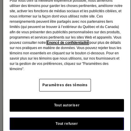
SOINS SPÉCIAUX
Pour vous offrir la meilleure expérience possible, nous aimerions
utiliser des témoins pour garder les choses pertinentes, améliorer notre
site, activer les fonctions de médias sociaux et les publicités ciblées, et
nous informer sur la façon dont vous utilisez notre site. Ces
®
Les formules AVEENO
sont mises au point avec amour pour vos
renseignements peuvent être partagés avec nos partenaires tiers
petits. À base d’ingrédients naturels comme l’avoine, chacun de nos
limités (qui peuvent se trouver à l’extérieur du Québec et du Canada)
produits apaise et protège la peau de bébé en douceur.
afin de vous présenter des publicités personnalisées sur des produits,
programmes et services pertinents sur les sites Web et appareils. Vous
PRODUITS POUR BÉBÉS PAR TYPE
pouvez consulter notre
Énoncé de confidentialité
pour plus de détails
sur nos pratiques en matière de données. Vous pouvez rejeter tous les
témoins non essentiels en cliquant sur le bouton ci-dessous. Pour en
EXPLOREZ NOS PRODUITS
savoir plus sur les témoins que nous utilisons, sur nos fournisseurs et
LOTION
sur la gestion de vos préférences, cliquez sur "Paramètres des
VOIR LES PRODUITS
témoins".
TRAITEMENT POUR LE BAIN
Paramètres des témoins
VOIR LES PRODUITS
NETTOYANT CORPS
Tout autoriser
VOIR LES PRODUITS
SHAMPOING
Tout refuser
VOIR LES PRODUITS