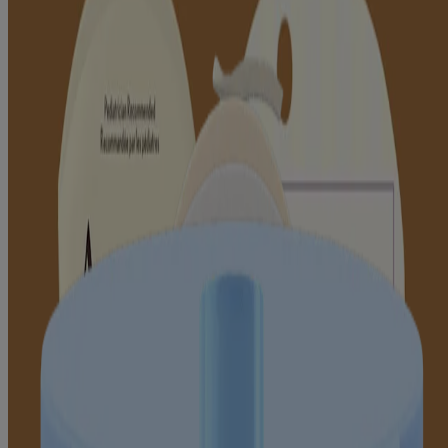
®
Lotion quotidienne AVEENO
pour bébés
®
Crème hydratante AVEENO
soin de l’eczéma pour
bébés
®
Baume de nuit AVEENO
soin de l’eczéma pour
bébés
®
Nettoyant AVEENO
soin de l’eczéma pour bébés
Produits
Tous les produits
Où acheter
Nous joindre