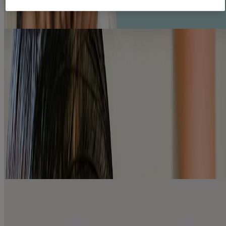
EXPLOREZ NOS PRODUITS
Aidez à apaiser la peau de votre bébé
grâce à nos traitements spécialement
conçus pour l’eczéma.
Aidez à garder la peau de votre bébé douce et apaisée grâce à nos
produits de soin de l’eczéma. À base d’avoine colloïdale, ils sont
conçus pour aider à atténuer la démangeaison et l’irritation cutanée
dues à l’eczéma.
®
GAMMES AVEENO
POUR BÉBÉS
Protégez la peau délicate de votre petit grâce à des ingrédients
spécialement conçus pour aider à apaiser et à nourrir sa peau sèche.
SOINS QUOTIDIENS
Aident à protéger et à nourrir en douceur la peau sensible de bébé au
quotidien. Utilisez la lotion et le gel nettoyant ensemble pour
bénéficier de plus d’avoine et de soins nourrissants.