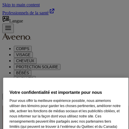
Skip to main content
Professionnels de la santé
Langue
CORPS
VISAGE
CHEVEUX
PROTECTION SOLAIRE
BÉBÉS
ENFANTS
®
À PROPOS D’AVEENO
Votre confidentialité est importante pour nous
Où acheter
Pour vous offrir la meilleure expérience possible, nous aimerions
utiliser des témoins pour garder les choses pertinentes, améliorer notre
SOINS CAPILLAIRES
site, activer les fonctions de médias sociaux et les publicités ciblées, et
nous informer sur la façon dont vous utilisez notre site. Ces
HYDRATANTS
renseignements peuvent être partagés avec nos partenaires tiers
limités (qui peuvent se trouver à l’extérieur du Québec et du Canada)