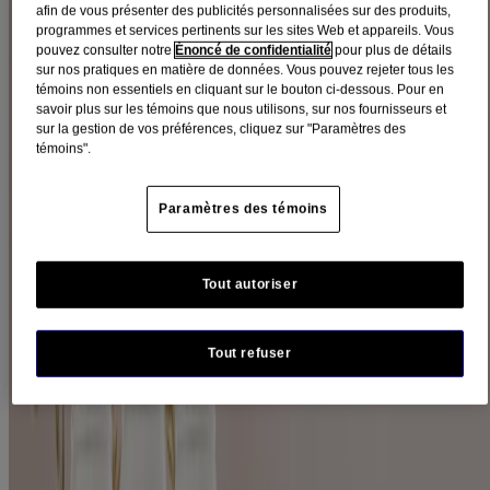
afin de vous présenter des publicités personnalisées sur des produits,
programmes et services pertinents sur les sites Web et appareils. Vous
Filtres
pouvez consulter notre
Énoncé de confidentialité
pour plus de détails
sur nos pratiques en matière de données. Vous pouvez rejeter tous les
Trier par
témoins non essentiels en cliquant sur le bouton ci-dessous. Pour en
Filtres
savoir plus sur les témoins que nous utilisons, sur nos fournisseurs et
sur la gestion de vos préférences, cliquez sur "Paramètres des
Trier par
témoins".
Besoins
Paramètres des témoins
Effet apaisant – Cuir chevelu (4)
Hydratation (5)
Sans sulfates (4)
Tout autoriser
Catégorie
Tout refuser
Cheveux (4)
Enfants (1)
Ingrédients