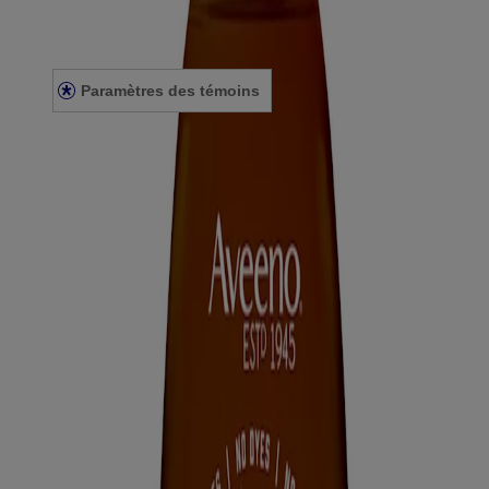
Énoncé de confidentialité
Énoncé sur l’accessibilité
Paramètres des témoins
Plan du site
© Kenvue Canada Inc. 2025. Tous droits réservés. Ce site Web est
destiné aux visiteurs du Canada. Les marques de tiers utilisées ici
sont des marques de commerce de leurs propriétaires respectifs.
Assurez-vous que ce produit vous convient. Lisez et respectez
toujours l'étiquette.