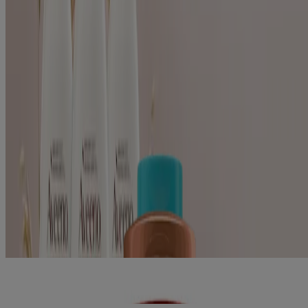
Avoine (4)
Type de produits
Nouveaux produits (1)
Revitalisant (3)
Shampoing (3)
5
Articles
Supprimer les filtres
Shampoing et revitalisant hydratant pour enfants
®
AVEENO
Kids
®
Shampoing AVEENO
lait d'avoine hydratation
quotidienne
®
Revitalisant AVEENO
lait d'avoine hydratation
quotidienne
®
Shampoing AVEENO
huile d'amande hydratation
intense pour cheveux secs