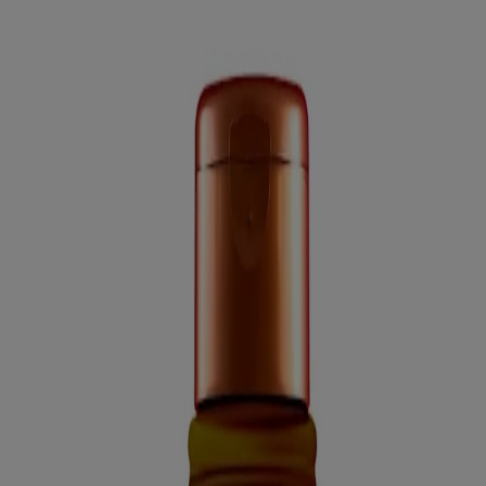
®
Revitalisant sans sulfates AVEENO
huile d'amande
hydratation intense
Produits
Tous les produits
Où acheter
Nous joindre
Apprendre
À propos d'Aveeno®
Notre engagement
Nos ingrédients
Notre engagement envers la diversité
Mentions légales
Conditions générales