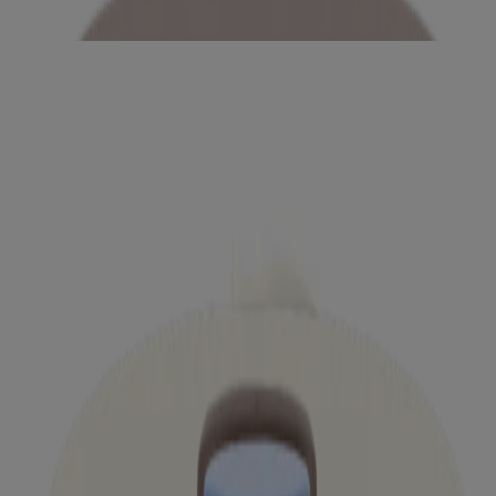
Gel nettoyant AVEENO Daily MoisturizingMC
Lotion AVEENO Daily MoisturizingMC
Lotion hydratante quotidienne AVEENO Daily
ᴹᶜ
Moisturizing
Baume anti-démangeaison AVEENO Eczema
CareMC
®
Gel nettoyant exfoliant AVEENO
Positively
®
Radiant
®
®
Gel à raser AVEENO
Positively Smooth
Gel nettoyant AVEENO Skin ReliefMC
Gel nettoyant doux parfum à la noix de coco
AVEENO Skin ReliefMC
Gel nettoyant doux parfum à la camomille