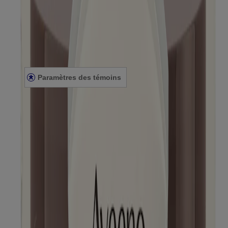
Mentions légales
Conditions générales
Énoncé de confidentialité
Énoncé sur l’accessibilité
Paramètres des témoins
Plan du site
© Kenvue Canada Inc. 2025. Tous droits réservés. Ce site Web est
destiné aux visiteurs du Canada. Les marques de tiers utilisées ici
sont des marques de commerce de leurs propriétaires respectifs.
Assurez-vous que ce produit vous convient. Lisez et respectez
toujours l'étiquette.