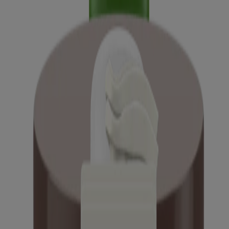
Lotion réparatrice à l’avoine AVEENO Calm +
®
Restore
®
Gel hydratant quotidien AVEENO Calm + Restore
Exfoliant corporel AVEENO Stress ReliefMC
Exfoliant corporel AVEENO Daily MoisturizingMC
Exfoliant corporel régénérateur AVEENO Tone +
TextureMC
Crème de nuit régénératrice AVEENO Tone +
TextureMC
Lotion régénératrice quotidienne AVEENO Tone +
TextureMC
®
Nettoyant AVEENO
hydratation quotidienne -
ècorecharge