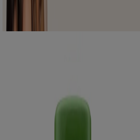
Produit de rasage (2)
Traitement (3)
Traitement pour le bain (3)
43
Articles
Supprimer les filtres
NOUVEAU
AVEENO Daily MoisturizingMC Body Wash Shea
Butter Berry Scent
NOUVEAU
AVEENO Daily MoisturizingMC Body Wash Cocoa
Butter Vanilla Scent
Crème hydratante quotidienne pour peaux sèches et
®
sensibles AVEENO
Gel secours et confort AVEENO Eczema CareMC
®
Nettoyant corporel AVEENO Calm + Restore