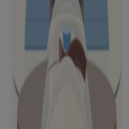
Lotion hydratante au menthol rafraichissant
AVEENO Skin ReliefMC
Crème hydrathante AVEENO Eczema CareMC
Voir 12 sur 43
Charger plus
Produits
Tous les produits
Où acheter
Nous joindre
Apprendre
À propos d'Aveeno®
Notre engagement
Nos ingrédients
Notre engagement envers la diversité