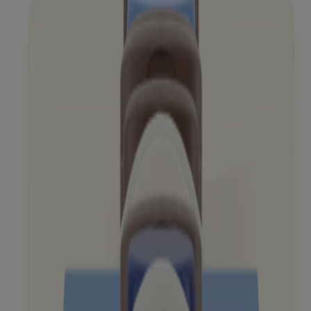
AVEENO Skin ReliefMC
Crème à mains AVEENO Skin ReliefMC
Crème de nuit AVEENO Intense ReliefMC
®
Traitement apaisant pour le bain AVEENO
Gel nettoyant AVEENO Stress ReliefMC
Gel à raser AVEENO Skin ReliefMC
Crème à mainsAVEENO Intense ReliefMC
Crème hydratante AVEENO Skin ReliefMC
Crème à mains AVEENO Daily MoisturizingMC
Crème nettoyante AVEENO Eczema CareMC
Huile bain et douche AVEENO Skin ReliefMC