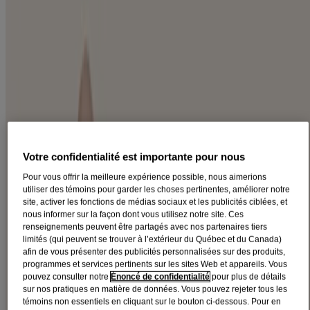
®
CORPORELS AVEENO
Quel que soit votre type de peau, notre vaste gamme de soins pour
®
le corps AVEENO
est spécialement conçue pour aider à
rééquilibrer, nourrir et protéger la peau.
Filtres
Trier par
Filtres
Votre confidentialité est importante pour nous
Trier par
Pour vous offrir la meilleure expérience possible, nous aimerions
utiliser des témoins pour garder les choses pertinentes, améliorer notre
site, activer les fonctions de médias sociaux et les publicités ciblées, et
Besoins
nous informer sur la façon dont vous utilisez notre site. Ces
renseignements peuvent être partagés avec nos partenaires tiers
Démangeaisons (2)
limités (qui peuvent se trouver à l’extérieur du Québec et du Canada)
Eczéma (4)
afin de vous présenter des publicités personnalisées sur des produits,
Effet relaxant (5)
programmes et services pertinents sur les sites Web et appareils. Vous
Hydratation (4)
pouvez consulter notre
Énoncé de confidentialité
pour plus de détails
Peau craquelée (2)
sur nos pratiques en matière de données. Vous pouvez rejeter tous les
Peau sèche (34)
témoins non essentiels en cliquant sur le bouton ci-dessous. Pour en