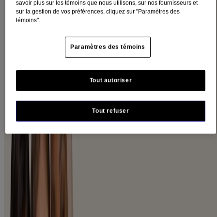
Peau sensible (19)
savoir plus sur les témoins que nous utilisons, sur nos fournisseurs et
Peau ultrasèche (16)
sur la gestion de vos préférences, cliquez sur "Paramètres des
Teint radieux (1)
témoins".
Catégorie
Paramètres des témoins
Corps (41)
Visage (1)
Tout autoriser
Ingrédients
Tout refuser
Avoine (37)
Soja (1)
Type de produits
Crème (10)
Hydratant (2)
Lotion and Hydratante (9)
Masque – Mains/Pieds (2)
Nettoyant (3)
Nettoyant corps (11)
Nouveaux produits (9)