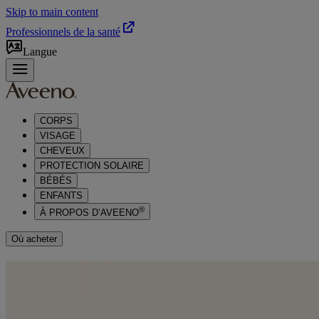
Skip to main content
Professionnels de la santé
Langue
CORPS
VISAGE
CHEVEUX
PROTECTION SOLAIRE
BÉBÉS
ENFANTS
®
À PROPOS D’AVEENO
Où acheter
TOUT LE MONDE MÉRITE
UNE BELLE PEAU - SOINS