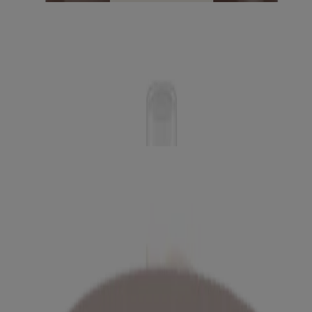
Brume à base d’huile AVEENO Daily
MoisturizingMC
Masque pour les pieds AVEENO Repairing CicaMC
Masque pour les mains AVEENO Repairing
CicaMC
Lotion hydratante AVEENO Stress ReliefMC
Lotion hydratante AVEENO Skin ReliefMC
Crème hydratation réparatrice AVEENO Intense
ReliefMC
®
Pain hydratant AVEENO
Lotion AVEENO Anti-ItchMC
®
Huile hydratante crémeuse AVEENO