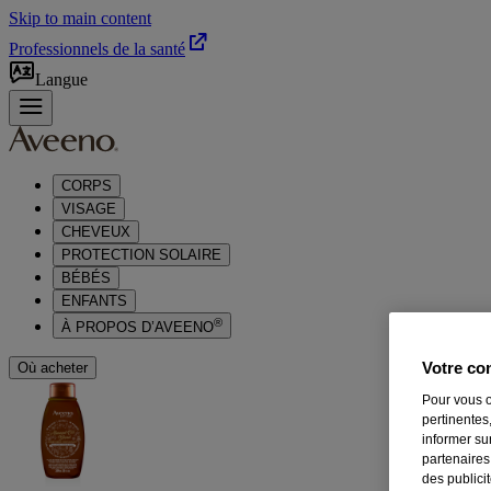
Skip to main content
Professionnels de la santé
Langue
CORPS
VISAGE
CHEVEUX
PROTECTION SOLAIRE
BÉBÉS
ENFANTS
®
À PROPOS D’AVEENO
Votre con
Où acheter
Pour vous o
pertinentes,
informer su
partenaires
des publici