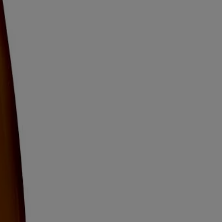
quoi nous utilisons l’avoine comme premier ingrédient. Chaque formule
voir. Veuillez consulter l'emballage de votre produit pour obtenir les