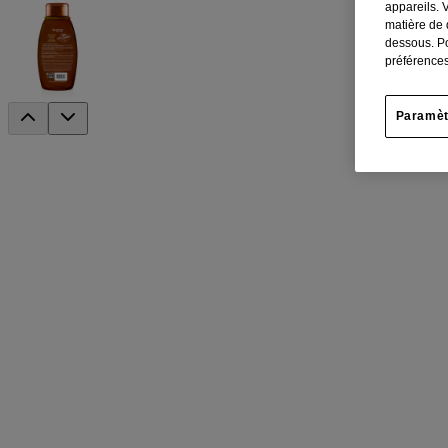
appareils. 
matière de 
dessous. Po
préférences
Paramèt
®
Revitalisant sans sulfates AVEENO
huile 
L’avoine est le premier ingrédient de ce revitalisant infusé d’huiles d
pour les cheveux épais, abîmés et frisés.
Revitalisant apaisant pour une hydratation intense
Formule à base d’huiles d’amande et d’avocat
Surfactants sans sulfates, formule sans parabènes, phtalates ni c
Où acheter
ACCÉDER À