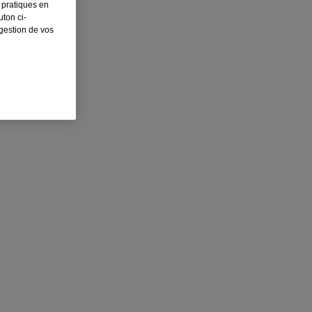
 pratiques en
ton ci-
 gestion de vos
ation intense. Ses vertus ultrahydratantes en font la formule idéale