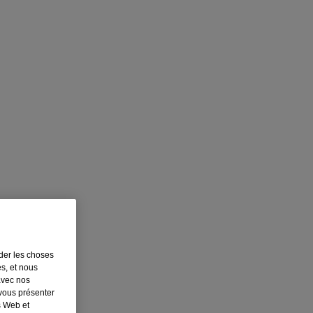
rder les choses
es, et nous
avec nos
 vous présenter
s Web et