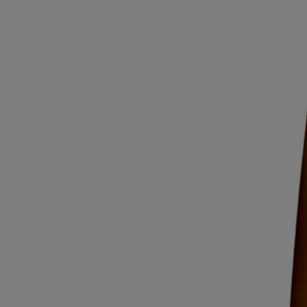
EXTRAIT D’AVOINE COLLOÏDALE
Nous croyons qu’une belle chevelure, ça commence à la racine. Nous a
aide à apaiser le cuir chevelu et à nourrir les cheveux des racines jusq
DÉCOUVREZ TOUS NOS INGRÉDIENTS
Ce site web contient des informations sur les produits et peut différer
informations les plus récentes.
PRODUITS CONNEXES