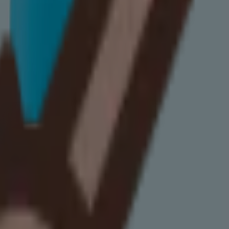
esse. Ainsi, l’avoine colloïdale est un ingrédient recommandé avec