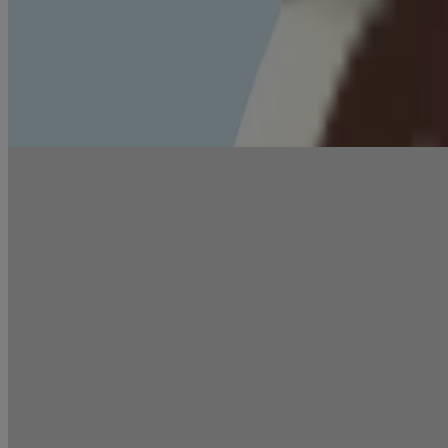
DÉCOUVREZ TOUS NOS INGRÉDIENTS
Par Souci de la Peau
PLUS
Conçue pour la peau sensible
Hydratation 24 h
Hypoallergénique
PLUS
Par Souci de la Planète
PLUS
Instructions de recyclage
Bien-être des animaux
PLUS