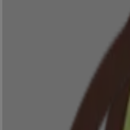
Ce site web contient des informations sur les produits et peut différer
informations les plus récentes.
PRODUITS CONNEXES
®
Nettoyant bet shampoing AVEENO
pour bébés
Produits
Tous les produits
Où acheter
Nous joindre
Apprendre
À propos d'Aveeno®
Notre engagement
Nos ingrédients