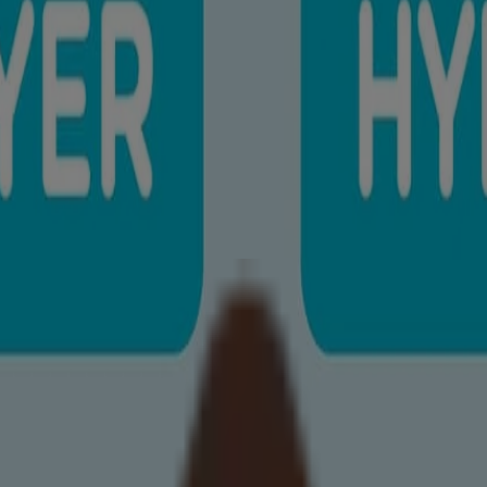
 de votre bébé, en constituant une barrière protectrice contre le dessèche
rière d’hydratation naturelle. Dérivée de l’avoine.