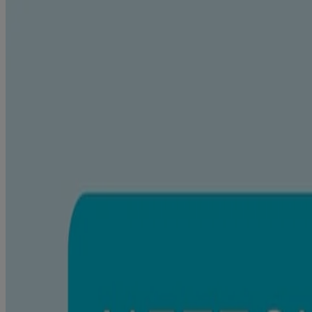
®
Lotion quotidienne AVEENO
pour bébés
Douce pour la peau sensible de bébé, la Lotion quotidienne AVEEN
diméthicone, la
lotion
nourrissante
pour bébés à la peau sensible
ren
Notre
lotion
hypoallergénique
pour bébés à la peau sensible
aide à 
Cette
lotion pour bébés à la peau sèche
est formulée pour offrir une 
Les ingrédients clés comprennent :
Farine d’avoine
: Aide à hydrater et apaiser la peau de bébé, t
Glycérine
: Aide à hydrater la peau de bébé.
Notre formule est :
Hypoallergénique et convient aux nouveau-nés
Sans parfums, parabènes, phtalates, ni phénoxyéthanol
Recommandée par les pédiatres et les dermatologues
Cette
lotion corporelle pour bébés
est offerte dans un tube de 