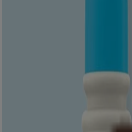
AVOINE COLLOÏDALE
Prévient la sécheresse cutanée, retient l’humidité
L’avoine peut aider à restaurer et à maintenir la barrière d’hydratatio
confiance par les dermatologues.