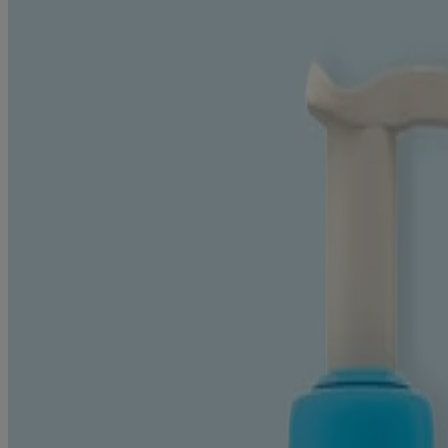
TOUS NOS INGRÉDIENTS
Formule sans
parfum, parabènes, phtalates, ni phénoxyéthanol