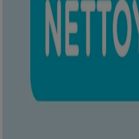
Utilisée régulièrement, cette lotion aide à préserver la santé de la peau
Où acheter
ACCÉDER À
Mise en valeur des ingrédients
PRODUITS CONNEXES
COTES ET COMMENTAIRES
Pleins feux sur les ingrédients
Diméthicone
Aide à hydrater la peau de bébé.
Glycérine
Aide à hydrater la peau de bébé. Dérivée de l’huile végétale.
Farine d’avoine
Aide à hydrater et apaiser la peau de bébé, tout en en renforçant la bar