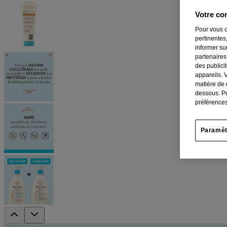
Votre con
Pour vous o
pertinentes,
informer su
partenaires
des publici
appareils. 
matière de 
dessous. Po
préférences
Paramèt