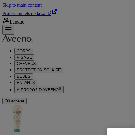
Skip to main content
Professionnels de la santé
Langue
CORPS
VISAGE
CHEVEUX
PROTECTION SOLAIRE
BÉBÉS
ENFANTS
®
À PROPOS D’AVEENO
Où acheter