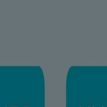
®
O
pour bébés hydrate pendant 24 heures et apaise la peau de bébé dès la
force la barrière d’hydratation cutanée naturelle et aide à protéger la peau
garder la peau de bébé douce et soyeuse.
hydratation durable avec une texture crémeuse, garantissant que la peau 
out en renforçant son hydratation naturelle
227 millilitres