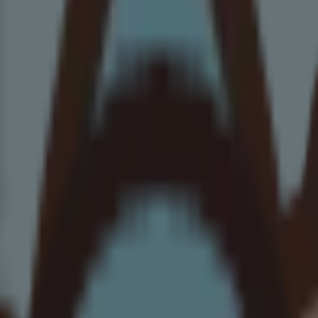
n de la peau pour aider à prévenir et à protéger la peau contre la sécher