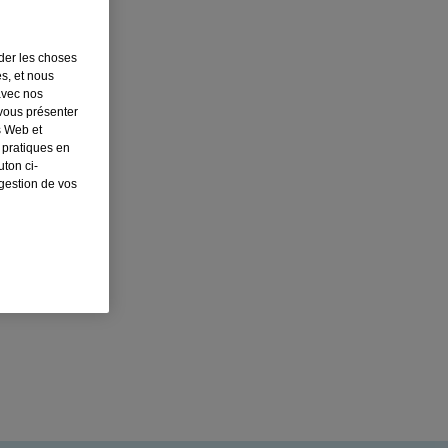
rder les choses
es, et nous
avec nos
 vous présenter
s Web et
 pratiques en
ton ci-
 gestion de vos