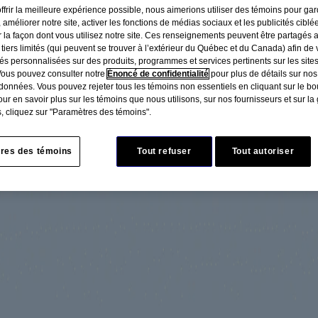
ffrir la meilleure expérience possible, nous aimerions utiliser des témoins pour ga
 améliorer notre site, activer les fonctions de médias sociaux et les publicités ciblé
r la façon dont vous utilisez notre site. Ces renseignements peuvent être partagés 
 tiers limités (qui peuvent se trouver à l’extérieur du Québec et du Canada) afin de
tés personnalisées sur des produits, programmes et services pertinents sur les site
Vous pouvez consulter notre
Énoncé de confidentialité
pour plus de détails sur nos
données. Vous pouvez rejeter tous les témoins non essentiels en cliquant sur le bou
ur en savoir plus sur les témoins que nous utilisons, sur nos fournisseurs et sur la
, cliquez sur "Paramètres des témoins".
a pour bébés
res des témoins
Tout refuser
Tout autoriser
r soulager efficacement son eczéma et lui procurer une hydratation
nt immédiat et durable de l'irritation et de la démangeaison cutanées d
 le dessèchement de la peau.
urelle de la peau
n apaisant sa peau sèche et irritée qui démange
ent