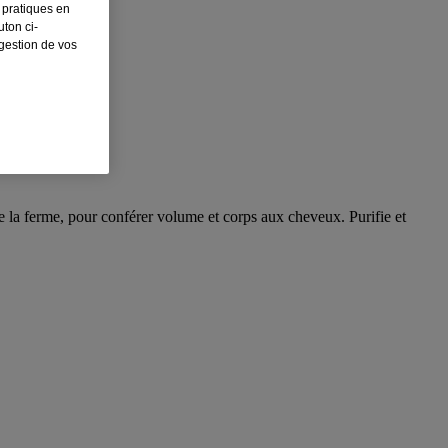
 pratiques en
ton ci-
 gestion de vos
e la ferme, pour conférer volume et corps aux cheveux. Purifie et