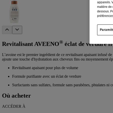
appareils. 
matière de 
dessous. Po
préférences
Paramèt
®
Revitalisant AVEENO
éclat de verdure f
L’avoine est le premier ingrédient de ce revitalisant apaisant infusé 
ajoute une touche d'hydratation aux cheveux fins ou moyennement ép
Revitalisant apaisant pour plus de volume
Formule purifiante avec un éclat de verdure
Surfactants sans sulfates, formule sans parabènes, phtalates ni c
Où acheter
ACCÉDER À