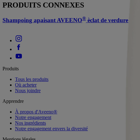
PRODUITS CONNEXES
®
Shampoing apaisant AVEENO
èclat de verdure fra
Produits
Tous les produits
Où acheter
Nous joindre
Apprendre
À propos d'Aveeno®
Notre engagement
Nos ingrédients
Notre engagement envers la diversité
Mentions légales