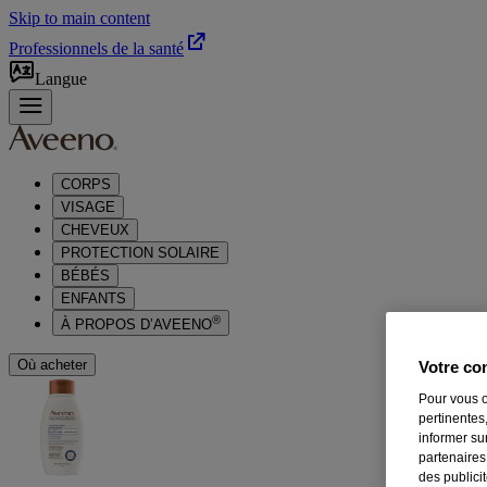
Skip to main content
Professionnels de la santé
Langue
CORPS
VISAGE
CHEVEUX
PROTECTION SOLAIRE
BÉBÉS
ENFANTS
®
À PROPOS D’AVEENO
Où acheter
Votre con
Pour vous o
pertinentes,
informer su
partenaires
des publici