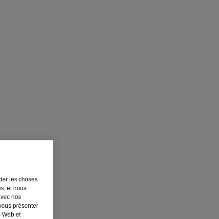
rder les choses
es, et nous
avec nos
 vous présenter
s Web et