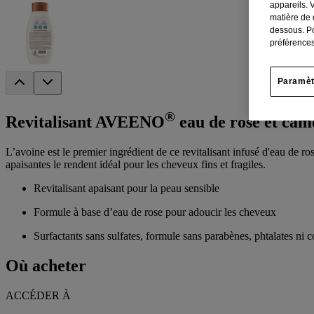
appareils. 
matière de 
dessous. Po
préférences
Paramèt
®
Revitalisant AVEENO
eau de rose et cam
L’avoine est le premier ingrédient de ce revitalisant infusé d'eau de r
apaisantes le rendent idéal pour les cheveux fins et fragiles.
Revitalisant apaisant pour la peau sensible
Formule à base d’eau de rose pour adoucir les cheveux
Surfactants sans sulfates, formule sans parabènes, phtalates ni c
Où acheter
ACCÉDER À