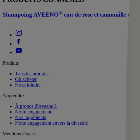
®
Shampoing AVEENO
eau de rose et camomille calm
Produits
Tous les produits
Où acheter
Nous joindre
Apprendre
À propos d'Aveeno®
Notre engagement
Nos ingrédients
Notre engagement envers la diversité
Mentions légales