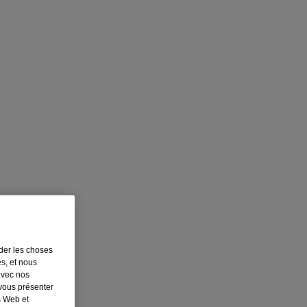
rder les choses
es, et nous
avec nos
 vous présenter
s Web et