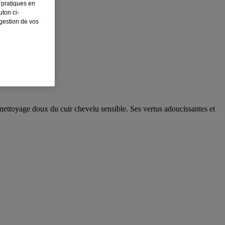
 pratiques en
ton ci-
 gestion de vos
n nettoyage doux du cuir chevelu sensible. Ses vertus adoucissantes et