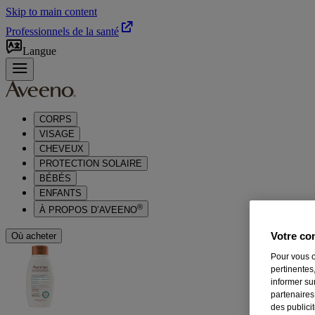
Skip to main content
Professionnels de la santé
Langue
CORPS
VISAGE
CHEVEUX
PROTECTION SOLAIRE
BÉBÉS
ENFANTS
®
À PROPOS D’AVEENO
Votre con
Où acheter
Pour vous o
pertinentes,
informer su
partenaires
des publici