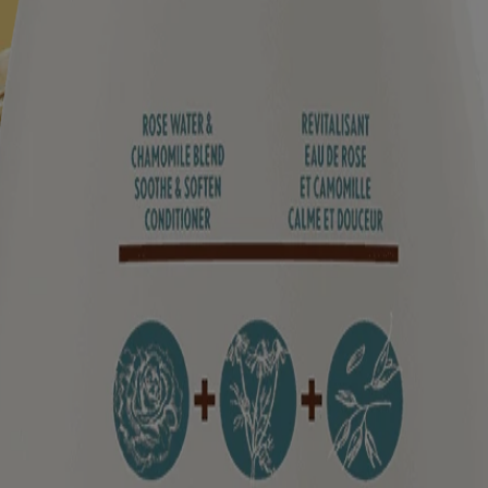
imons avoir le sentiment que tout est en parfait équilibre. C’est pour
u’aux pointes.
 des informations figurant sur l'emballage du produit que vous pourriez a