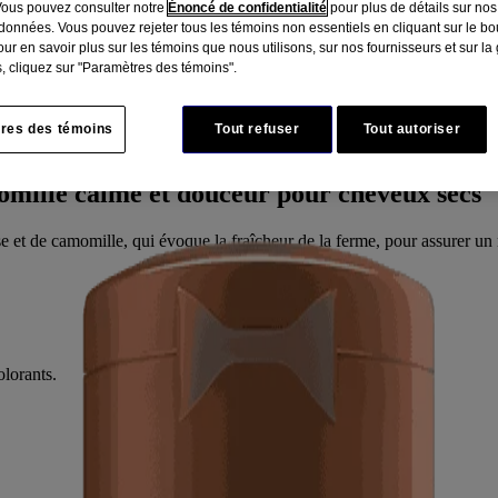
Vous pouvez consulter notre
Énoncé de confidentialité
pour plus de détails sur nos
données. Vous pouvez rejeter tous les témoins non essentiels en cliquant sur le bou
ur en savoir plus sur les témoins que nous utilisons, sur nos fournisseurs et sur la
, cliquez sur "Paramètres des témoins".
res des témoins
Tout refuser
Tout autoriser
omille calme et douceur pour cheveux secs
ose et de camomille, qui évoque la fraîcheur de la ferme, pour assurer u
olorants.