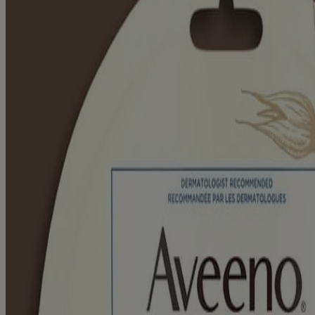
INGRÉDIENT VEDETTE : L’AVOINE
Prévient la sécheresse cutanée, retient l’humidité
L’avoine peut aider à restaurer et à maintenir la barrière d’hydratatio
confiance par les dermatologues.
DÉCOUVREZ TOUS NOS INGRÉDIENTS
Ce site web contient des informations sur les produits et peut différer
informations les plus récentes.
PRODUITS CONNEXES
Masque pour les pieds AVEENO Repairing CicaMC