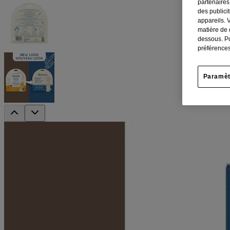
partenaires
des publici
appareils. 
matière de 
dessous. Po
préférences
Paramèt
Masque pour les mains AVEENO Repairi
Masque réparateur pour les mains sèches
Vous voulez donner une apparence plus saine à vos mains en quelques 
hydratants pendant 10 minutes, et le tour est joué. Spécialement formulés
Contient du beurre de karité et de l’avoine prébiotique hydratan
Retient l’humidité pour apaiser la peau sèche