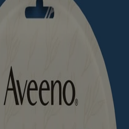
esse. Ainsi, l’avoine colloïdale est un ingrédient recommandé avec
voir. Veuillez consulter l'emballage de votre produit pour obtenir les