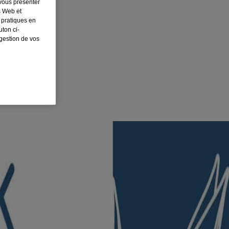
 vous présenter
s Web et
 pratiques en
ton ci-
 gestion de vos
ver. Lavez-vous et séchez-vous bien les mains, enfilez les gants
sentielle, ils laisseront vos mains douces et lisses au toucher.