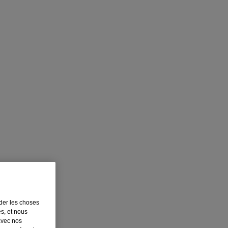
rder les choses
es, et nous
avec nos