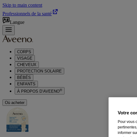
Skip to main content
Professionnels de la santé
Langue
CORPS
VISAGE
CHEVEUX
PROTECTION SOLAIRE
BÉBÉS
ENFANTS
®
À PROPOS D’AVEENO
Où acheter
Votre con
Pour vous o
pertinentes,
informer su