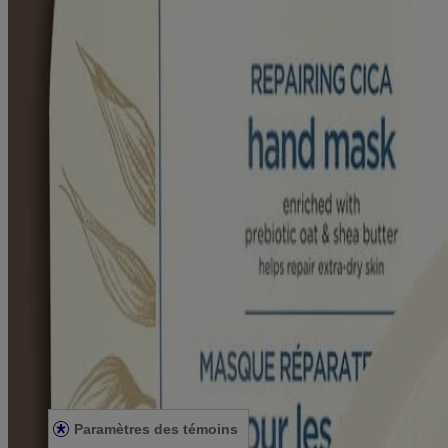
Produits
Tous les produits
Où acheter
Nous joindre
Apprendre
À propos d'Aveeno®
Notre engagement
Nos ingrédients
Notre engagement envers la diversité
Mentions légales
Conditions générales
Énoncé de confidentialité
Énoncé sur l’accessibilité
Paramètres des témoins