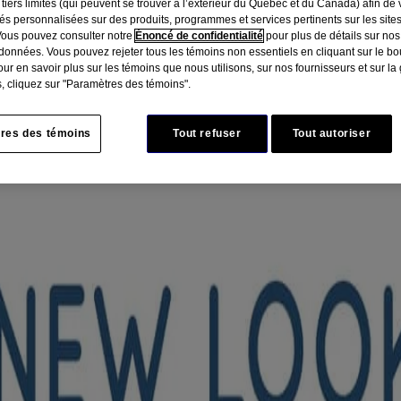
 tiers limités (qui peuvent se trouver à l’extérieur du Québec et du Canada) afin de
tés personnalisées sur des produits, programmes et services pertinents sur les site
Vous pouvez consulter notre
Énoncé de confidentialité
pour plus de détails sur nos
données. Vous pouvez rejeter tous les témoins non essentiels en cliquant sur le bou
ur en savoir plus sur les témoins que nous utilisons, sur nos fournisseurs et sur la
, cliquez sur "Paramètres des témoins".
res des témoins
Tout refuser
Tout autoriser
ng CicaMC
minutes? Ce masque nourrissant pour les mains peut vous aider à y arri
 pour aider à réparer la peau ultrasèche et à en rétablir l’hydratation es
te