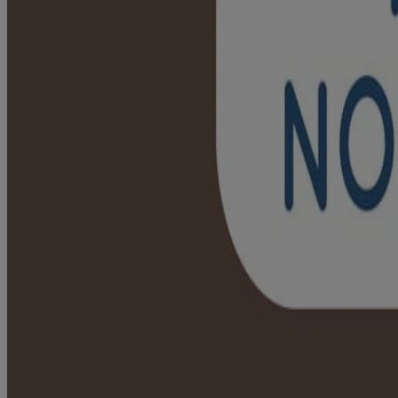
Suffisamment doux pour la peau sèche et sensible
Sans parabènes, ni parfum, ni colorant
Formule non grasse et non comédogène
À base d'avoine sans OGM
Formule testée contre les allergies
Marque recommandée par les dermatologues
Où acheter
ACCÉDER À
Mise en valeur des ingrédients
PRODUITS CONNEXES
COTES ET COMMENTAIRES