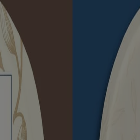
n de la peau pour aider à prévenir et à protéger la peau contre la sécher
 des informations figurant sur l'emballage du produit que vous pourriez a