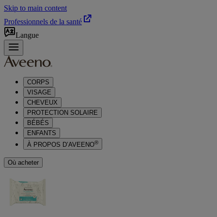
Skip to main content
Professionnels de la santé
Langue
CORPS
VISAGE
CHEVEUX
PROTECTION SOLAIRE
BÉBÉS
ENFANTS
®
À PROPOS D’AVEENO
Où acheter