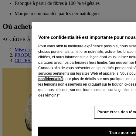
Fabriqué à partir de fibres à 100 % végétales
Marque recommandée par les dermatologues
Où acheter
Votre confidentialité est importante pour nous
ACCÉDER À
Pour vous offrir la meilleure expérience possible, nous aime
Mise en valeur des ingrédients
choses pertinentes, améliorer notre site, activer les fonctio
PRODUITS CONNEXES
ciblées, et nous informer sur la façon dont vous utilisez no
COTES ET COMMENTAIRES
partagés avec nos partenaires tiers limités (qui peuvent se 
Canada) afin de vous présenter des publicités personnalis
services pertinents sur les sites Web et appareils. Vous po
confidentialité
pour plus de détails sur nos pratiques en m
les témoins non essentiels en cliquant sur le bouton ci-des
que nous utilisons, sur nos fournisseurs et sur la gestion d
des témoins".
Paramètres des tém
Tout autoriser