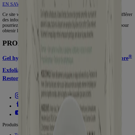
EN SAVOIR PLUS
Ce site web contient des informations sur les produits et peut différer
des informations figurant sur l'emballage du produit que vous
pourriez avoir. Veuillez consulter l'emballage de votre produit pour
obtenir les informations les plus récentes.
PRODUITS CONNEXES
®
Gel hydratant à l’avoine AVEENO Calm + Restore
Exfoliant nourrissant avec APH Aveeno Calm +
®
Restore
Produits
Tous les produits