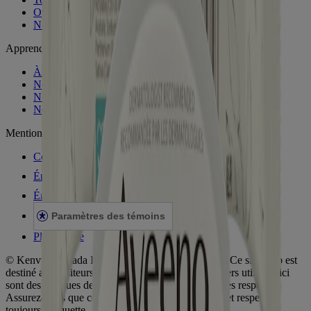
Où acheter
Nous joindre
Apprendre
À propos d'Aveeno®
Notre engagement
Nos ingrédients
Notre engagement envers la diversité
Mentions légales
Conditions générales
Énoncé de confidentialité
Énoncé sur l’accessibilité
Paramètres des témoins
Plan du site
© Kenvue Canada Inc. 2025. Tous droits réservés. Ce site Web est
destiné aux visiteurs du Canada. Les marques de tiers utilisées ici
sont des marques de commerce de leurs propriétaires respectifs.
Assurez-vous que ce produit vous convient. Lisez et respectez
toujours l'étiquette.